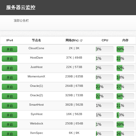
服务器云监控
顶部公告栏
IPv4
节点名
网络(B/s) ↓|↑
CPU
内存
CloudCone
2K | 3K
3%
39%
开启
HostDare
37K | 494B
1%
23%
开启
JustHost
22K | 573B
2%
32%
开启
MomentumX
239B | 635B
0%
18%
开启
Oracle(1)
264B | 679B
23%
27%
开启
Oracle(2)
329B | 733B
22%
34%
开启
SmartHost
382B | 562B
1%
21%
开启
SynHost
16K | 562B
1%
13%
开启
Webdock
250B | 654B
1%
39%
开启
XenSpec
6K | 9K
4%
26%
开启